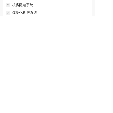
机房配电系统
2
模块化机房系统
3
电话：18980768999
地址：四川省成都市天府新区华阳街道协和下街588
号14栋1812号
扫码加微信
扫码加微信
Copyright © 四川信云电实力科技有限公司 版权所有